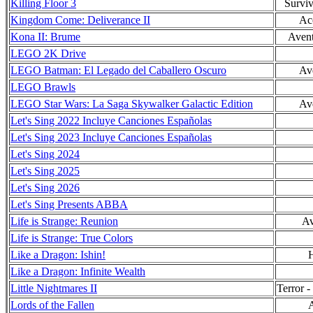
Killing Floor 3
Surviv
Kingdom Come: Deliverance II
Ac
Kona II: Brume
Avent
LEGO 2K Drive
LEGO Batman: El Legado del Caballero Oscuro
Av
LEGO Brawls
LEGO Star Wars: La Saga Skywalker Galactic Edition
Av
Let's Sing 2022 Incluye Canciones Españolas
Let's Sing 2023 Incluye Canciones Españolas
Let's Sing 2024
Let's Sing 2025
Let's Sing 2026
Let's Sing Presents ABBA
Life is Strange: Reunion
Av
Life is Strange: True Colors
Like a Dragon: Ishin!
H
Like a Dragon: Infinite Wealth
Little Nightmares II
Terror -
Lords of the Fallen