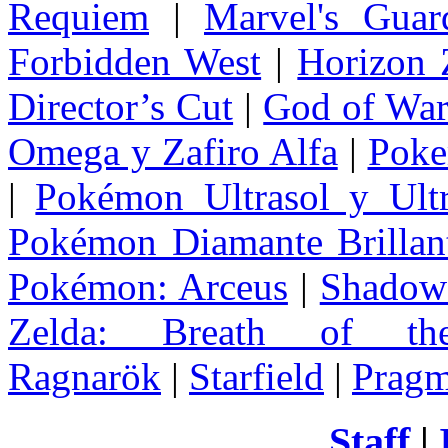
Requiem
|
Marvel's Guar
Forbidden West
|
Horizon
Director’s Cut
|
God of Wa
Omega y Zafiro Alfa
|
Poke
|
Pokémon Ultrasol y Ultr
Pokémon Diamante Brillant
Pokémon: Arceus
|
Shadow 
Zelda
: Breath of th
Ragnarök
|
Starfield
|
Pragm
Staff
|