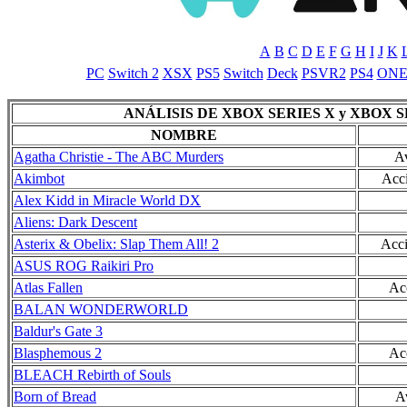
A
B
C
D
E
F
G
H
I
J
K
PC
Switch 2
XSX
PS5
Switch
Deck
PSVR2
PS4
ON
ANÁLISIS DE XBOX SERIES X y XBOX S
NOMBRE
Agatha Christie - The ABC Murders
Av
Akimbot
Acci
Alex Kidd in Miracle World DX
Aliens: Dark Descent
Asterix & Obelix: Slap Them All! 2
Acci
ASUS ROG Raikiri Pro
Atlas Fallen
Ac
BALAN WONDERWORLD
Baldur's Gate 3
Blasphemous 2
Ac
BLEACH Rebirth of Souls
Born of Bread
A