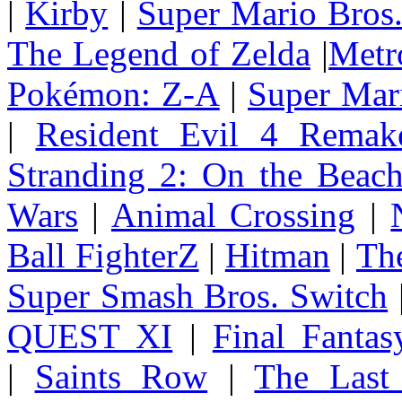
|
Kirby
|
Super Mario Bros
The Legend of Zelda
|
Metr
Pokémon: Z-A
|
Super Mar
|
Resident Evil 4 Remak
Stranding 2: On the Beac
Wars
|
Animal Crossing
|
Ball FighterZ
|
Hitman
|
The
Super Smash Bros. Switch
QUEST XI
|
Final Fanta
|
Saints Row
|
The Last