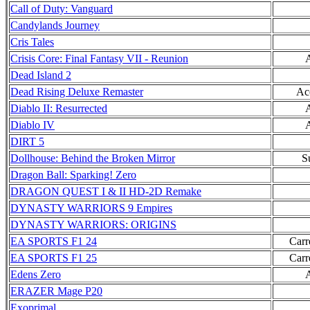
Call of Duty: Vanguard
Candylands Journey
Cris Tales
Crisis Core: Final Fantasy VII - Reunion
Dead Island 2
Dead Rising Deluxe Remaster
Ac
Diablo II: Resurrected
Diablo IV
DIRT 5
Dollhouse: Behind the Broken Mirror
S
Dragon Ball: Sparking! Zero
DRAGON QUEST I & II HD-2D Remake
DYNASTY WARRIORS 9 Empires
DYNASTY WARRIORS: ORIGINS
EA SPORTS F1 24
Carr
EA SPORTS F1 25
Carr
Edens Zero
ERAZER Mage P20
Exoprimal