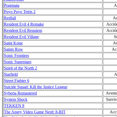
Pragmata
A
Puyo Puyo Tetris 2
Redfall
Ac
Resident Evil 4 Remake
Acción
Resident Evil Requiem
Acción
Resident Evil Village
S
Saint Kotar
Av
Saints Row
Ac
Sonic Frontiers
Sonic Superstars
Spirit of the North 2
Starfield
A
Street Fighter 6
Suicide Squad: Kill the Justice League
Syberia Remastered
Aventu
System Shock
Surviv
TEKKEN 8
The Angry Video Game Nerd: 8-BIT
Acci