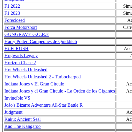
F1 2022
Simu
F1 2023
Simu
Foreclosed
Ac
Forza Motorsport
Carr
GUNGRAVE G.O.R.E
Harry Potter: Campeones de Quidditch
Hi-Fi RUSH
Acci
Hogwarts Legacy
Horizon Chase 2
Hot Wheels Unleashed
Hot Wheels Unleashed 2 - Turbocharged
Indiana Jones y El Gran Círculo
Ac
Indiana Jones y el Gran Círculo - La Orden de los Gigantes
Ac
Invincible VS
JoJo's Bizarre Adventure All-Star Battle R
Judgment
Ac
Kaku: Ancient Seal
Ac
Kao The Kangaroo