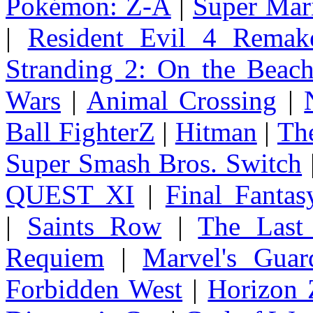
Pokémon: Z-A
|
Super Mar
|
Resident Evil 4 Remak
Stranding 2: On the Beac
Wars
|
Animal Crossing
|
Ball FighterZ
|
Hitman
|
The
Super Smash Bros. Switch
QUEST XI
|
Final Fanta
|
Saints Row
|
The Last
Requiem
|
Marvel's Guar
Forbidden West
|
Horizon