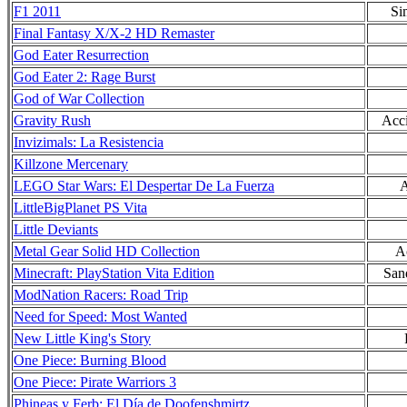
F1 2011
Si
Final Fantasy X/X-2 HD Remaster
God Eater Resurrection
God Eater 2: Rage Burst
God of War Collection
Gravity Rush
Acci
Invizimals: La Resistencia
Killzone Mercenary
LEGO Star Wars: El Despertar De La Fuerza
A
LittleBigPlanet PS Vita
Little Deviants
Metal Gear Solid HD Collection
Ac
Minecraft: PlayStation Vita Edition
San
ModNation Racers: Road Trip
Need for Speed: Most Wanted
New Little King's Story
One Piece: Burning Blood
One Piece: Pirate Warriors 3
Phineas y Ferb: El Día de Doofenshmirtz