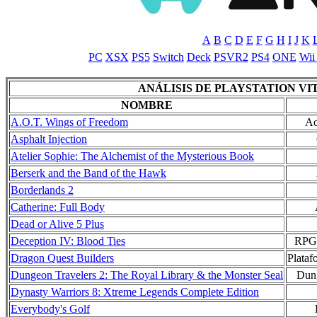
A
B
C
D
E
F
G
H
I
J
K
PC
XSX
PS5
Switch
Deck
PSVR2
PS4
ONE
Wii
ANÁLISIS DE PLAYSTATION VI
NOMBRE
A.O.T. Wings of Freedom
Ac
Asphalt Injection
Atelier Sophie: The Alchemist of the Mysterious Book
Berserk and the Band of the Hawk
Borderlands 2
Catherine: Full Body
Dead or Alive 5 Plus
Deception IV: Blood Ties
RPG 
Dragon Quest Builders
Plataf
Dungeon Travelers 2: The Royal Library & the Monster Seal
Dun
Dynasty Warriors 8: Xtreme Legends Complete Edition
Everybody's Golf