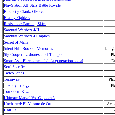
PlayStation All-Stars Battle Royale
Ratchet y Clank: QForce
Reality Fighters
Resistance: Burning Skies
Samurai Warriors 4-II
Samurai Warriors 4 Empires
Secret of Mana
Silent Hill: Book of Memories
Dunge
Sly Cooper: Ladrones en el Tiempo
Pl
Smart As... El reto mental de la generación social
En
Soul Sacrifice
Tadeo Jones
Tearaway
Pla
The Sly Trilogy
Pl
Toukiden: Kiwami
Ultimate Marvel Vs. Capcom 3
Uncharted: El Abismo de Oro
Acci
Unit 13