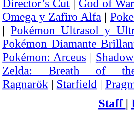
Director’s Cut
|
God of Wa
Omega y Zafiro Alfa
|
Poke
|
Pokémon Ultrasol y Ultr
Pokémon Diamante Brillant
Pokémon: Arceus
|
Shadow 
Zelda
: Breath of th
Ragnarök
|
Starfield
|
Pragm
Staff
|