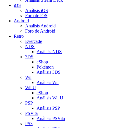
Análisis Steam Deck
iOS
Análisis iOS
Foro de iOS
Android
Análisis Android
Foro de Android
Retro
Evercade
NDS
Análisis NDS
3DS
eShop
Pokémon
Análisis 3DS
Wii
Análisis Wii
Wii U
eShop
Análisis Wii U
PSP
Análisis PSP
PSVita
Análisis PSVita
PS3