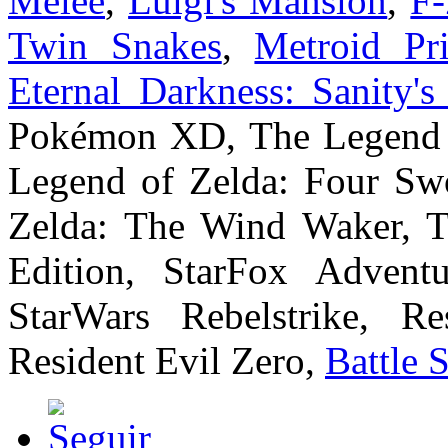
Melee
,
Luigi's Mansion
,
F
Twin Snakes
,
Metroid Pr
Eternal Darkness: Sanity'
Pokémon XD, The Legend of
Legend of Zelda: Four Sw
Zelda: The Wind Waker, Th
Edition, StarFox Advent
StarWars Rebelstrike, Re
Resident Evil Zero,
Battle 