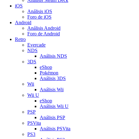
Análisis Steam Deck
iOS
Análisis iOS
Foro de iOS
Android
Análisis Android
Foro de Android
Retro
Evercade
NDS
Análisis NDS
3DS
eShop
Pokémon
Análisis 3DS
Wii
Análisis Wii
Wii U
eShop
Análisis Wii U
PSP
Análisis PSP
PSVita
Análisis PSVita
PS3