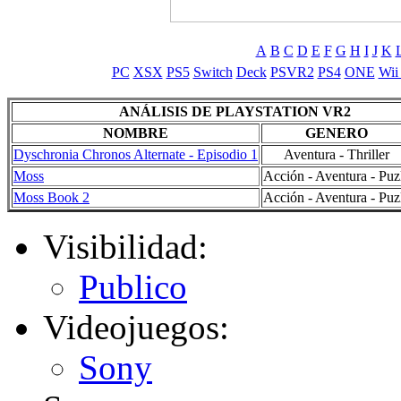
A
B
C
D
E
F
G
H
I
J
K
PC
XSX
PS5
Switch
Deck
PSVR2
PS4
ONE
Wii
ANÁLISIS DE PLAYSTATION VR2
NOMBRE
GENERO
Dyschronia Chronos Alternate - Episodio 1
Aventura - Thriller
Moss
Acción - Aventura - Puz
Moss Book 2
Acción - Aventura - Puz
Visibilidad:
Publico
Videojuegos:
Sony