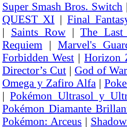
Super Smash Bros. Switch
QUEST XI
|
Final Fanta
|
Saints Row
|
The Last
Requiem
|
Marvel's Guar
Forbidden West
|
Horizon
Director’s Cut
|
God of Wa
Omega y Zafiro Alfa
|
Poke
|
Pokémon Ultrasol y Ultr
Pokémon Diamante Brillant
Pokémon: Arceus
|
Shadow 