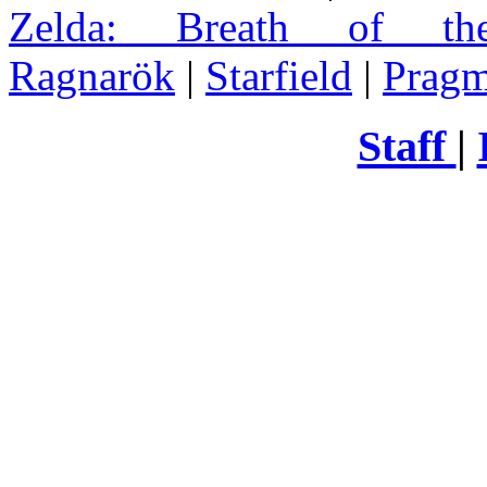
Zelda
: Breath of th
Ragnarök
|
Starfield
|
Pragm
Staff
|