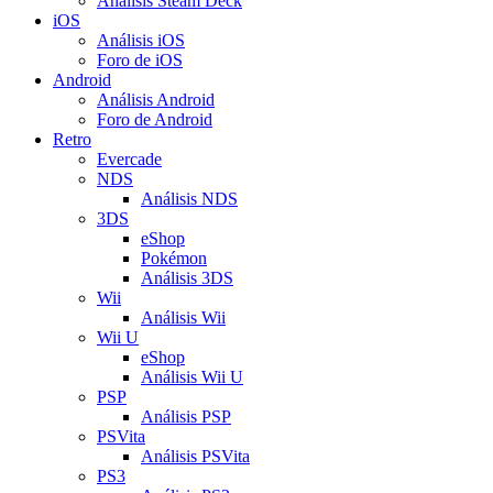
Análisis Steam Deck
iOS
Análisis iOS
Foro de iOS
Android
Análisis Android
Foro de Android
Retro
Evercade
NDS
Análisis NDS
3DS
eShop
Pokémon
Análisis 3DS
Wii
Análisis Wii
Wii U
eShop
Análisis Wii U
PSP
Análisis PSP
PSVita
Análisis PSVita
PS3