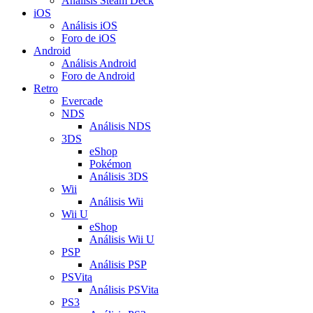
Análisis Steam Deck
iOS
Análisis iOS
Foro de iOS
Android
Análisis Android
Foro de Android
Retro
Evercade
NDS
Análisis NDS
3DS
eShop
Pokémon
Análisis 3DS
Wii
Análisis Wii
Wii U
eShop
Análisis Wii U
PSP
Análisis PSP
PSVita
Análisis PSVita
PS3