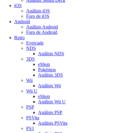
Análisis Steam Deck
iOS
Análisis iOS
Foro de iOS
Android
Análisis Android
Foro de Android
Retro
Evercade
NDS
Análisis NDS
3DS
eShop
Pokémon
Análisis 3DS
Wii
Análisis Wii
Wii U
eShop
Análisis Wii U
PSP
Análisis PSP
PSVita
Análisis PSVita
PS3