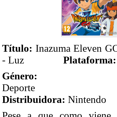
Título:
Inazuma Eleven GO
- Luz
Plataforma:
Género:
R
Dep
Distribuidora:
Nintendo
Pese a que como viene si