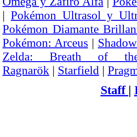
Omega y Zafiro Alfa
|
Poke
|
Pokémon Ultrasol y Ultr
Pokémon Diamante Brillant
Pokémon: Arceus
|
Shadow 
Zelda
: Breath of th
Ragnarök
|
Starfield
|
Pragm
Staff
|