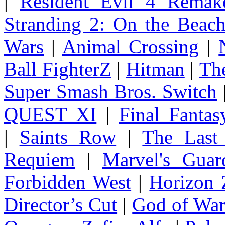
|
Resident Evil 4 Remak
Stranding 2: On the Beac
Wars
|
Animal Crossing
|
Ball FighterZ
|
Hitman
|
The
Super Smash Bros. Switch
QUEST XI
|
Final Fanta
|
Saints Row
|
The Last
Requiem
|
Marvel's Guar
Forbidden West
|
Horizon
Director’s Cut
|
God of Wa