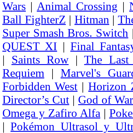
Wars
|
Animal Crossing
|
Ball FighterZ
|
Hitman
|
The
Super Smash Bros. Switch
QUEST XI
|
Final Fanta
|
Saints Row
|
The Last
Requiem
|
Marvel's Guar
Forbidden West
|
Horizon
Director’s Cut
|
God of Wa
Omega y Zafiro Alfa
|
Poke
|
Pokémon Ultrasol y Ultr