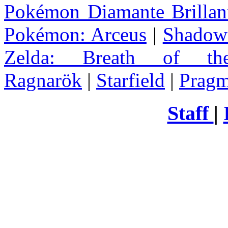
Pokémon Diamante Brillant
Pokémon: Arceus
|
Shadow 
Zelda
: Breath of th
Ragnarök
|
Starfield
|
Pragm
Staff
|