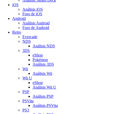
Análisis Steam Deck
iOS
Análisis iOS
Foro de iOS
Android
Análisis Android
Foro de Android
Retro
Evercade
NDS
Análisis NDS
3DS
eShop
Pokémon
Análisis 3DS
Wii
Análisis Wii
Wii U
eShop
Análisis Wii U
PSP
Análisis PSP
PSVita
Análisis PSVita
PS3