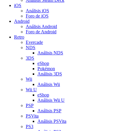
Análisis Steam Deck
iOS
Análisis iOS
Foro de iOS
Android
Análisis Android
Foro de Android
Retro
Evercade
NDS
Análisis NDS
3DS
eShop
Pokémon
Análisis 3DS
Wii
Análisis Wii
Wii U
eShop
Análisis Wii U
PSP
Análisis PSP
PSVita
Análisis PSVita
PS3