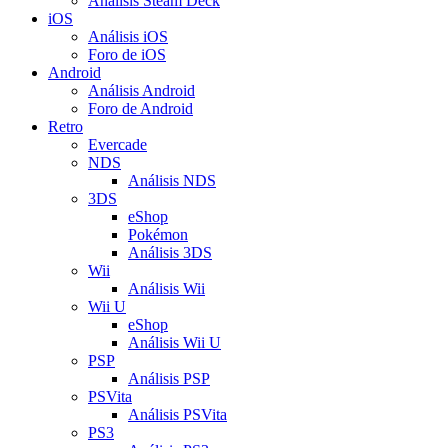
Análisis Steam Deck
iOS
Análisis iOS
Foro de iOS
Android
Análisis Android
Foro de Android
Retro
Evercade
NDS
Análisis NDS
3DS
eShop
Pokémon
Análisis 3DS
Wii
Análisis Wii
Wii U
eShop
Análisis Wii U
PSP
Análisis PSP
PSVita
Análisis PSVita
PS3