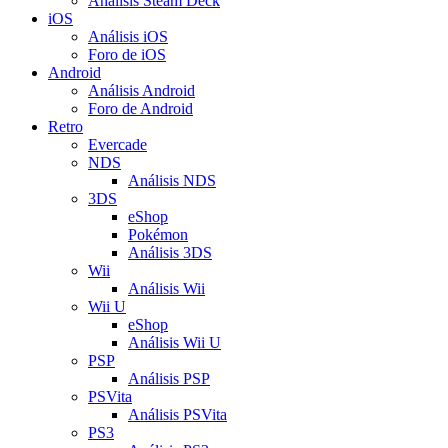
Análisis Steam Deck
iOS
Análisis iOS
Foro de iOS
Android
Análisis Android
Foro de Android
Retro
Evercade
NDS
Análisis NDS
3DS
eShop
Pokémon
Análisis 3DS
Wii
Análisis Wii
Wii U
eShop
Análisis Wii U
PSP
Análisis PSP
PSVita
Análisis PSVita
PS3