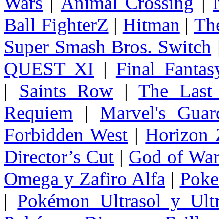
Wars
|
Animal Crossing
|
Ball FighterZ
|
Hitman
|
The
Super Smash Bros. Switch
QUEST XI
|
Final Fanta
|
Saints Row
|
The Last
Requiem
|
Marvel's Guar
Forbidden West
|
Horizon
Director’s Cut
|
God of Wa
Omega y Zafiro Alfa
|
Poke
|
Pokémon Ultrasol y Ultr