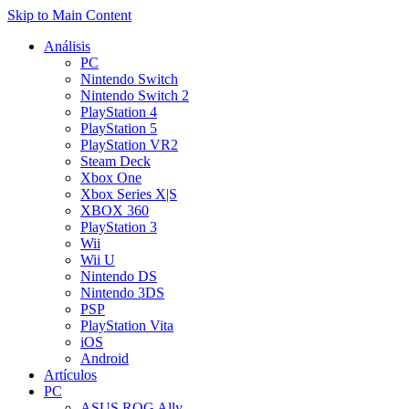
Skip to Main Content
Análisis
PC
Nintendo Switch
Nintendo Switch 2
PlayStation 4
PlayStation 5
PlayStation VR2
Steam Deck
Xbox One
Xbox Series X|S
XBOX 360
PlayStation 3
Wii
Wii U
Nintendo DS
Nintendo 3DS
PSP
PlayStation Vita
iOS
Android
Artículos
PC
ASUS ROG Ally