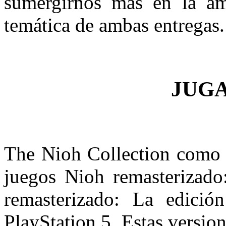
sumergirnos más en la am
temática de ambas entregas.
JUG
The Nioh Collection como 
juegos Nioh remasterizado
remasterizado: La edició
PlayStation 5. Estas version