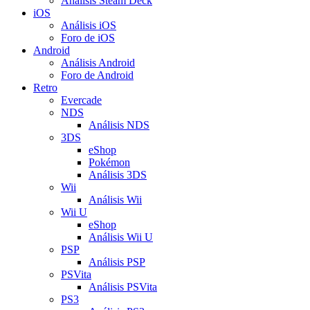
Análisis Steam Deck
iOS
Análisis iOS
Foro de iOS
Android
Análisis Android
Foro de Android
Retro
Evercade
NDS
Análisis NDS
3DS
eShop
Pokémon
Análisis 3DS
Wii
Análisis Wii
Wii U
eShop
Análisis Wii U
PSP
Análisis PSP
PSVita
Análisis PSVita
PS3