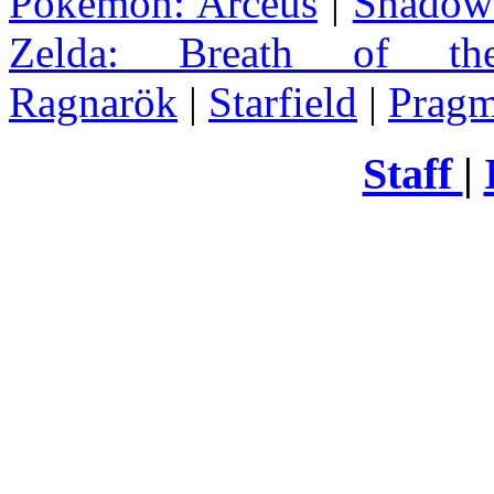
Pokémon: Arceus
|
Shadow 
Zelda
: Breath of th
Ragnarök
|
Starfield
|
Pragm
Staff
|