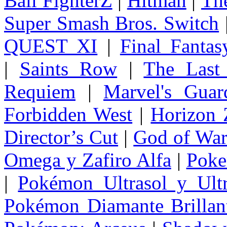
Ball FighterZ
|
Hitman
|
The
Super Smash Bros. Switch
QUEST XI
|
Final Fanta
|
Saints Row
|
The Last
Requiem
|
Marvel's Guar
Forbidden West
|
Horizon
Director’s Cut
|
God of Wa
Omega y Zafiro Alfa
|
Poke
|
Pokémon Ultrasol y Ultr
Pokémon Diamante Brillant