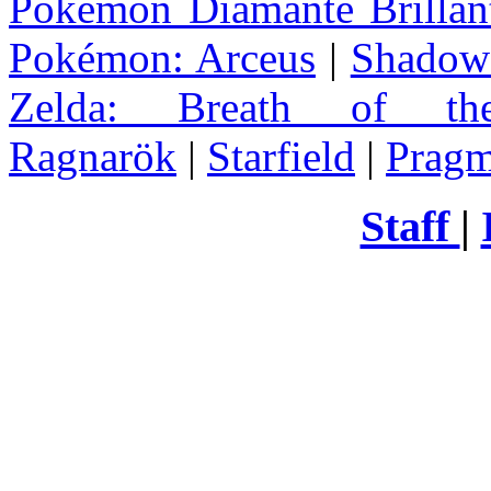
Pokémon Diamante Brillant
Pokémon: Arceus
|
Shadow 
Zelda
: Breath of th
Ragnarök
|
Starfield
|
Pragm
Staff
|