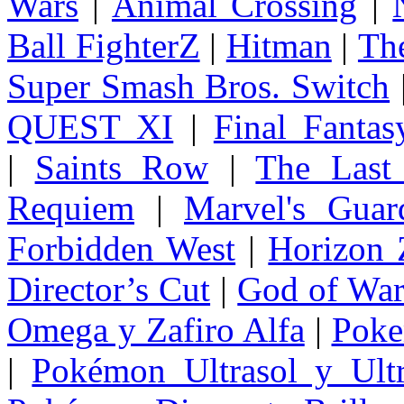
Wars
|
Animal Crossing
|
Ball FighterZ
|
Hitman
|
The
Super Smash Bros. Switch
QUEST XI
|
Final Fanta
|
Saints Row
|
The Last
Requiem
|
Marvel's Guar
Forbidden West
|
Horizon
Director’s Cut
|
God of Wa
Omega y Zafiro Alfa
|
Poke
|
Pokémon Ultrasol y Ultr