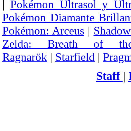
|
Pokémon Ultrasol y Ultr
Pokémon Diamante Brillant
Pokémon: Arceus
|
Shadow 
Zelda
: Breath of th
Ragnarök
|
Starfield
|
Pragm
Staff
|