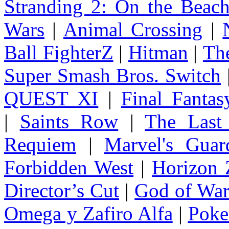
Stranding 2: On the Beac
Wars
|
Animal Crossing
|
Ball FighterZ
|
Hitman
|
The
Super Smash Bros. Switch
QUEST XI
|
Final Fanta
|
Saints Row
|
The Last
Requiem
|
Marvel's Guar
Forbidden West
|
Horizon
Director’s Cut
|
God of Wa
Omega y Zafiro Alfa
|
Poke