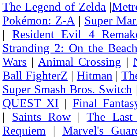
The Legend of Zelda
|
Metr
Pokémon: Z-A
|
Super Mar
|
Resident Evil 4 Remak
Stranding 2: On the Beac
Wars
|
Animal Crossing
|
Ball FighterZ
|
Hitman
|
The
Super Smash Bros. Switch
QUEST XI
|
Final Fanta
|
Saints Row
|
The Last
Requiem
|
Marvel's Guar