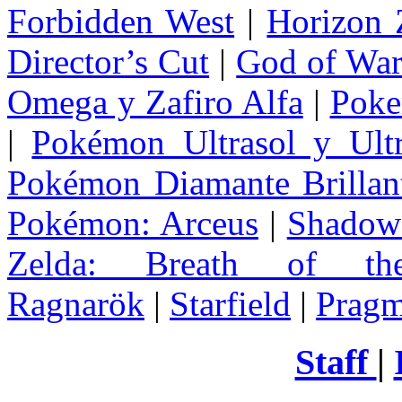
Forbidden West
|
Horizon
Director’s Cut
|
God of Wa
Omega y Zafiro Alfa
|
Poke
|
Pokémon Ultrasol y Ultr
Pokémon Diamante Brillant
Pokémon: Arceus
|
Shadow 
Zelda
: Breath of th
Ragnarök
|
Starfield
|
Pragm
Staff
|