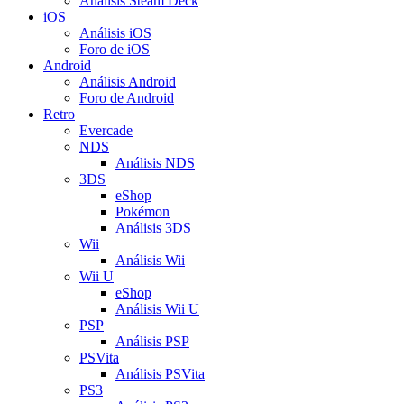
Análisis Steam Deck
iOS
Análisis iOS
Foro de iOS
Android
Análisis Android
Foro de Android
Retro
Evercade
NDS
Análisis NDS
3DS
eShop
Pokémon
Análisis 3DS
Wii
Análisis Wii
Wii U
eShop
Análisis Wii U
PSP
Análisis PSP
PSVita
Análisis PSVita
PS3