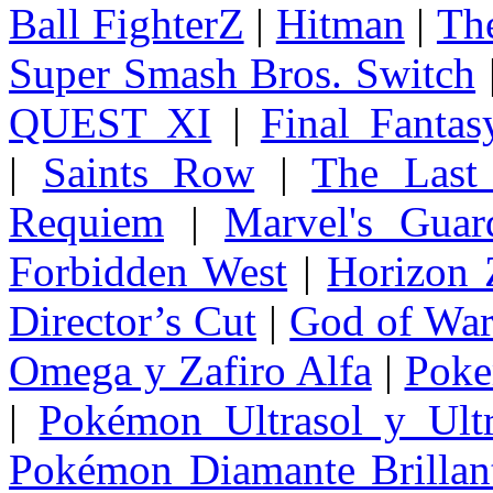
Ball FighterZ
|
Hitman
|
The
Super Smash Bros. Switch
QUEST XI
|
Final Fanta
|
Saints Row
|
The Last
Requiem
|
Marvel's Guar
Forbidden West
|
Horizon
Director’s Cut
|
God of Wa
Omega y Zafiro Alfa
|
Poke
|
Pokémon Ultrasol y Ultr
Pokémon Diamante Brillant