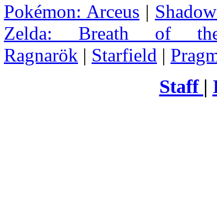
Pokémon: Arceus
|
Shadow 
Zelda
: Breath of th
Ragnarök
|
Starfield
|
Pragm
Staff
|