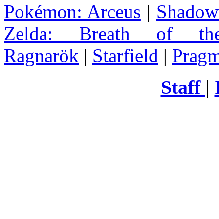
Pokémon: Arceus
|
Shadow 
Zelda
: Breath of th
Ragnarök
|
Starfield
|
Pragm
Staff
|