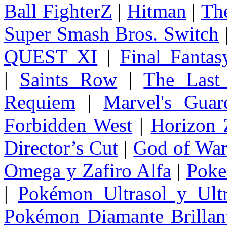
Ball FighterZ
|
Hitman
|
The
Super Smash Bros. Switch
QUEST XI
|
Final Fanta
|
Saints Row
|
The Last
Requiem
|
Marvel's Guar
Forbidden West
|
Horizon
Director’s Cut
|
God of Wa
Omega y Zafiro Alfa
|
Poke
|
Pokémon Ultrasol y Ultr
Pokémon Diamante Brillant