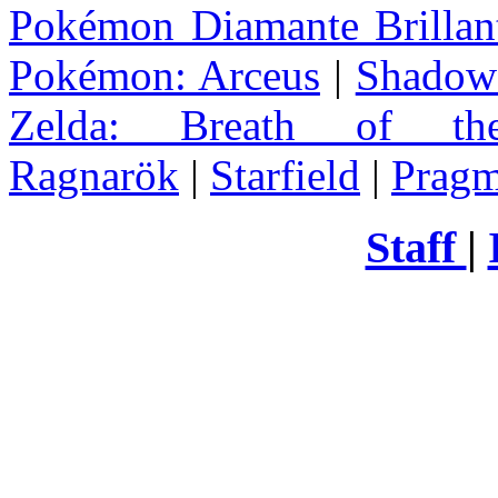
Pokémon Diamante Brillant
Pokémon: Arceus
|
Shadow 
Zelda
: Breath of th
Ragnarök
|
Starfield
|
Pragm
Staff
|