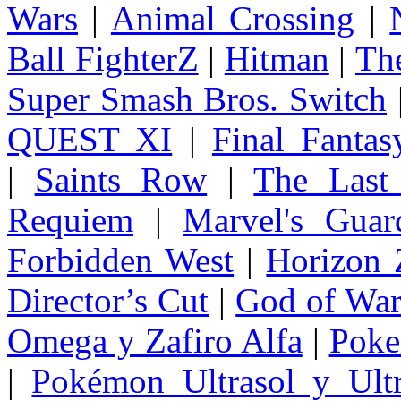
Wars
|
Animal Crossing
|
Ball FighterZ
|
Hitman
|
The
Super Smash Bros. Switch
QUEST XI
|
Final Fanta
|
Saints Row
|
The Last
Requiem
|
Marvel's Guar
Forbidden West
|
Horizon
Director’s Cut
|
God of Wa
Omega y Zafiro Alfa
|
Poke
|
Pokémon Ultrasol y Ultr