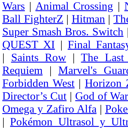
Wars
|
Animal Crossing
|
Ball FighterZ
|
Hitman
|
The
Super Smash Bros. Switch
QUEST XI
|
Final Fanta
|
Saints Row
|
The Last
Requiem
|
Marvel's Guar
Forbidden West
|
Horizon
Director’s Cut
|
God of Wa
Omega y Zafiro Alfa
|
Poke
|
Pokémon Ultrasol y Ultr