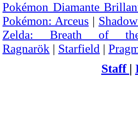
Pokémon Diamante Brillant
Pokémon: Arceus
|
Shadow 
Zelda
: Breath of th
Ragnarök
|
Starfield
|
Pragm
Staff
|