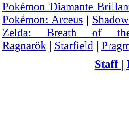
Pokémon Diamante Brillant
Pokémon: Arceus
|
Shadow 
Zelda
: Breath of th
Ragnarök
|
Starfield
|
Pragm
Staff
|