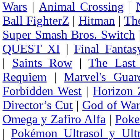
Wars
|
Animal Crossing
|
Ball FighterZ
|
Hitman
|
The
Super Smash Bros. Switch
QUEST XI
|
Final Fanta
|
Saints Row
|
The Last
Requiem
|
Marvel's Guar
Forbidden West
|
Horizon
Director’s Cut
|
God of Wa
Omega y Zafiro Alfa
|
Poke
|
Pokémon Ultrasol y Ultr