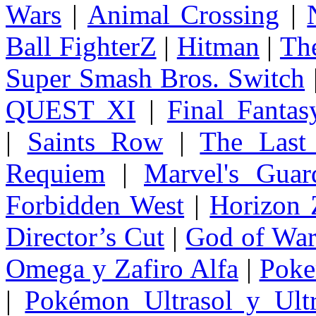
Wars
|
Animal Crossing
|
Ball FighterZ
|
Hitman
|
The
Super Smash Bros. Switch
QUEST XI
|
Final Fanta
|
Saints Row
|
The Last
Requiem
|
Marvel's Guar
Forbidden West
|
Horizon
Director’s Cut
|
God of Wa
Omega y Zafiro Alfa
|
Poke
|
Pokémon Ultrasol y Ultr