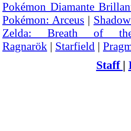
Pokémon Diamante Brillant
Pokémon: Arceus
|
Shadow 
Zelda
: Breath of th
Ragnarök
|
Starfield
|
Pragm
Staff
|