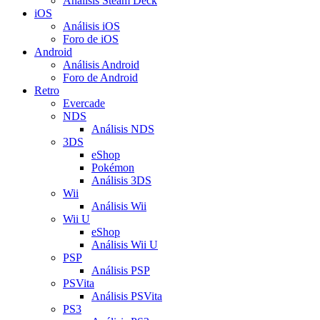
Análisis Steam Deck
iOS
Análisis iOS
Foro de iOS
Android
Análisis Android
Foro de Android
Retro
Evercade
NDS
Análisis NDS
3DS
eShop
Pokémon
Análisis 3DS
Wii
Análisis Wii
Wii U
eShop
Análisis Wii U
PSP
Análisis PSP
PSVita
Análisis PSVita
PS3