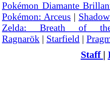
Pokémon Diamante Brillant
Pokémon: Arceus
|
Shadow 
Zelda
: Breath of th
Ragnarök
|
Starfield
|
Pragm
Staff
|