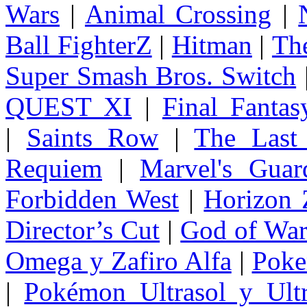
Wars
|
Animal Crossing
|
Ball FighterZ
|
Hitman
|
The
Super Smash Bros. Switch
QUEST XI
|
Final Fanta
|
Saints Row
|
The Last
Requiem
|
Marvel's Guar
Forbidden West
|
Horizon
Director’s Cut
|
God of Wa
Omega y Zafiro Alfa
|
Poke
|
Pokémon Ultrasol y Ultr