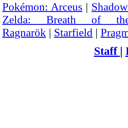
Pokémon: Arceus
|
Shadow 
Zelda
: Breath of th
Ragnarök
|
Starfield
|
Pragm
Staff
|