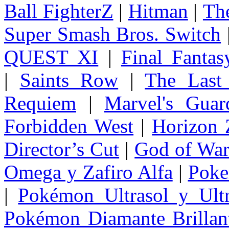
Ball FighterZ
|
Hitman
|
The
Super Smash Bros. Switch
QUEST XI
|
Final Fanta
|
Saints Row
|
The Last
Requiem
|
Marvel's Guar
Forbidden West
|
Horizon
Director’s Cut
|
God of Wa
Omega y Zafiro Alfa
|
Poke
|
Pokémon Ultrasol y Ultr
Pokémon Diamante Brillant