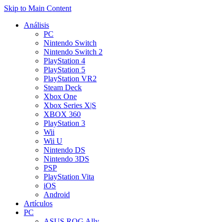
Skip to Main Content
Análisis
PC
Nintendo Switch
Nintendo Switch 2
PlayStation 4
PlayStation 5
PlayStation VR2
Steam Deck
Xbox One
Xbox Series X|S
XBOX 360
PlayStation 3
Wii
Wii U
Nintendo DS
Nintendo 3DS
PSP
PlayStation Vita
iOS
Android
Artículos
PC
ASUS ROG Ally