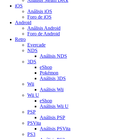
Análisis Steam Deck
iOS
Análisis iOS
Foro de iOS
Android
Análisis Android
Foro de Android
Retro
Evercade
NDS
Análisis NDS
3DS
eShop
Pokémon
Análisis 3DS
Wii
Análisis Wii
Wii U
eShop
Análisis Wii U
PSP
Análisis PSP
PSVita
Análisis PSVita
PS3