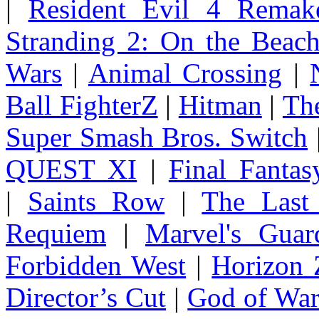
|
Resident Evil 4 Remak
Stranding 2: On the Beac
Wars
|
Animal Crossing
|
Ball FighterZ
|
Hitman
|
The
Super Smash Bros. Switch
QUEST XI
|
Final Fanta
|
Saints Row
|
The Last
Requiem
|
Marvel's Guar
Forbidden West
|
Horizon
Director’s Cut
|
God of Wa