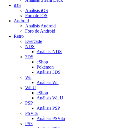
Análisis Steam Deck
iOS
Análisis iOS
Foro de iOS
Android
Análisis Android
Foro de Android
Retro
Evercade
NDS
Análisis NDS
3DS
eShop
Pokémon
Análisis 3DS
Wii
Análisis Wii
Wii U
eShop
Análisis Wii U
PSP
Análisis PSP
PSVita
Análisis PSVita
PS3