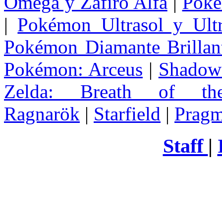
Omega y Zafiro Alfa
|
Poke
|
Pokémon Ultrasol y Ultr
Pokémon Diamante Brillant
Pokémon: Arceus
|
Shadow 
Zelda
: Breath of th
Ragnarök
|
Starfield
|
Pragm
Staff
|