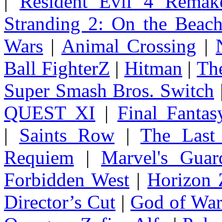
|
Resident Evil 4 Remak
Stranding 2: On the Beac
Wars
|
Animal Crossing
|
Ball FighterZ
|
Hitman
|
The
Super Smash Bros. Switch
QUEST XI
|
Final Fanta
|
Saints Row
|
The Last
Requiem
|
Marvel's Guar
Forbidden West
|
Horizon
Director’s Cut
|
God of Wa