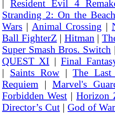
|
Resident Evil 4 Remak
Stranding 2: On the Beac
Wars
|
Animal Crossing
|
Ball FighterZ
|
Hitman
|
The
Super Smash Bros. Switch
QUEST XI
|
Final Fanta
|
Saints Row
|
The Last
Requiem
|
Marvel's Guar
Forbidden West
|
Horizon
Director’s Cut
|
God of Wa