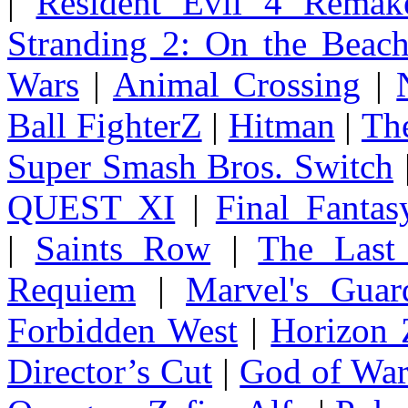
|
Resident Evil 4 Remak
Stranding 2: On the Beac
Wars
|
Animal Crossing
|
Ball FighterZ
|
Hitman
|
The
Super Smash Bros. Switch
QUEST XI
|
Final Fanta
|
Saints Row
|
The Last
Requiem
|
Marvel's Guar
Forbidden West
|
Horizon
Director’s Cut
|
God of Wa