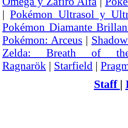
Omega y Zafiro Alfa
|
Poke
|
Pokémon Ultrasol y Ultr
Pokémon Diamante Brillant
Pokémon: Arceus
|
Shadow 
Zelda
: Breath of th
Ragnarök
|
Starfield
|
Pragm
Staff
|