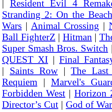
|
Resident Evil 4 Remak
Stranding 2: On the Beac
Wars
|
Animal Crossing
|
Ball FighterZ
|
Hitman
|
The
Super Smash Bros. Switch
QUEST XI
|
Final Fanta
|
Saints Row
|
The Last
Requiem
|
Marvel's Guar
Forbidden West
|
Horizon
Director’s Cut
|
God of Wa