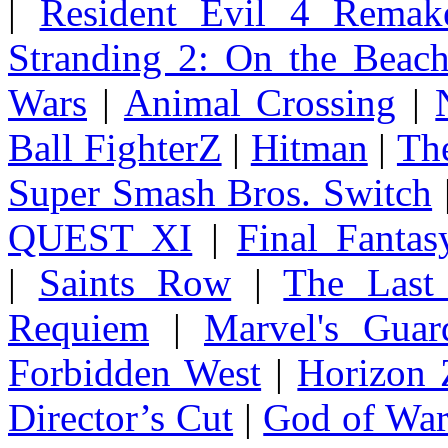
|
Resident Evil 4 Remak
Stranding 2: On the Beac
Wars
|
Animal Crossing
|
Ball FighterZ
|
Hitman
|
The
Super Smash Bros. Switch
QUEST XI
|
Final Fanta
|
Saints Row
|
The Last
Requiem
|
Marvel's Guar
Forbidden West
|
Horizon
Director’s Cut
|
God of Wa