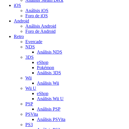
Análisis Steam Deck
iOS
Análisis iOS
Foro de iOS
Android
Análisis Android
Foro de Android
Retro
Evercade
NDS
Análisis NDS
3DS
eShop
Pokémon
Análisis 3DS
Wii
Análisis Wii
Wii U
eShop
Análisis Wii U
PSP
Análisis PSP
PSVita
Análisis PSVita
PS3