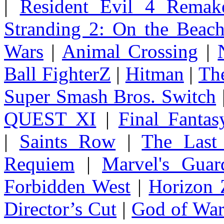
|
Resident Evil 4 Remak
Stranding 2: On the Beac
Wars
|
Animal Crossing
|
Ball FighterZ
|
Hitman
|
The
Super Smash Bros. Switch
QUEST XI
|
Final Fanta
|
Saints Row
|
The Last
Requiem
|
Marvel's Guar
Forbidden West
|
Horizon
Director’s Cut
|
God of Wa