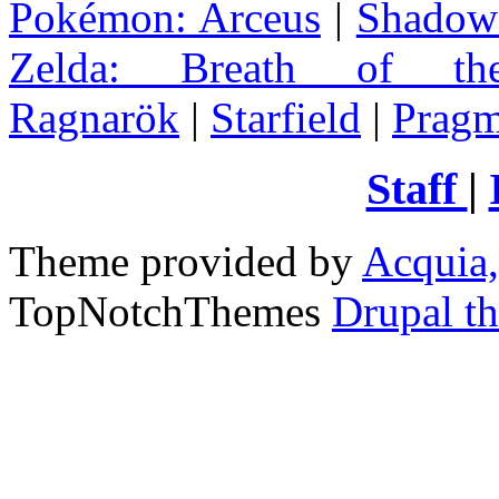
Pokémon: Arceus
|
Shadow 
Zelda
: Breath of th
Ragnarök
|
Starfield
|
Pragm
Staff
|
Theme provided by
Acquia,
TopNotchThemes
Drupal t