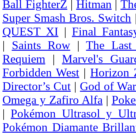
Ball FighterZ
|
Hitman
|
The
Super Smash Bros. Switch
QUEST XI
|
Final Fanta
|
Saints Row
|
The Last
Requiem
|
Marvel's Guar
Forbidden West
|
Horizon
Director’s Cut
|
God of Wa
Omega y Zafiro Alfa
|
Poke
|
Pokémon Ultrasol y Ultr
Pokémon Diamante Brillant